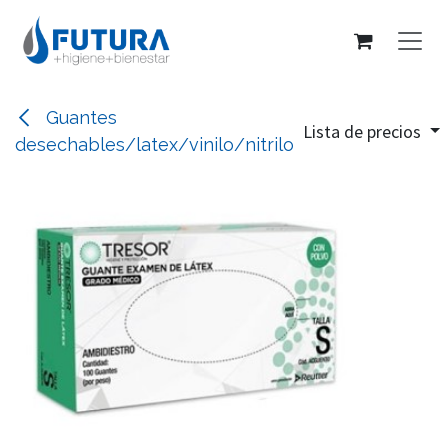
Ir al contenido
Guantes
Lista de precios
desechables/latex/vinilo/nitrilo