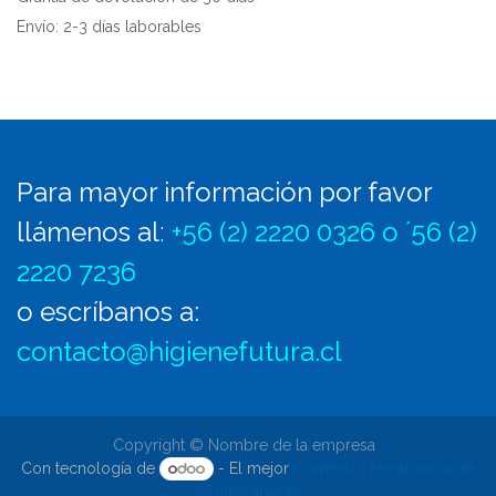
Envío: 2-3 días laborables
Para mayor información por favor
llámenos al
:
+56 (2) 2220 0326 o ´56 (2)
2220 7236
o escríbanos a:
contacto@higienefutura.cl
Copyright © Nombre de la empresa
Con tecnología de
- El mejor
Comercio electrónico de
código abierto