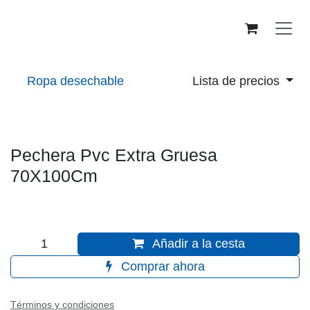
Ir al contenido
Lista de precios
Ropa desechable
Pechera Pvc Extra Gruesa 70X100Cm
Añadir a la cesta
Comprar ahora
Términos y condiciones
Grantía de devolución de 30 días