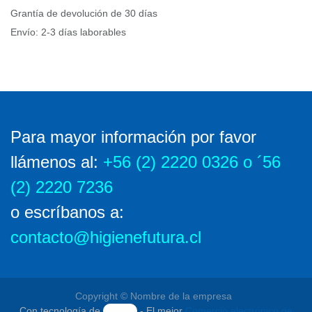
Envío: 2-3 días laborables
Para mayor información por favor
llámenos al
:
+56 (2) 2220 0326 o ´56 (2)
2220 7236
o escríbanos a:
contacto@higienefutura.cl
Copyright © Nombre de la empresa
Con tecnología de
- El mejor
Comercio electrónico de
código abierto