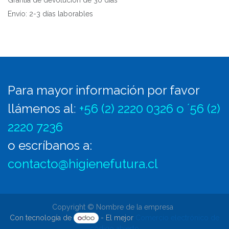
Grantía de devolución de 30 días
Envío: 2-3 días laborables
Para mayor información por favor
llámenos al
:
+56 (2) 2220 0326 o ´56 (2)
2220 7236
o escríbanos a:
contacto@higienefutura.cl
Copyright © Nombre de la empresa
Con tecnología de
- El mejor
Comercio electrónico de
código abierto