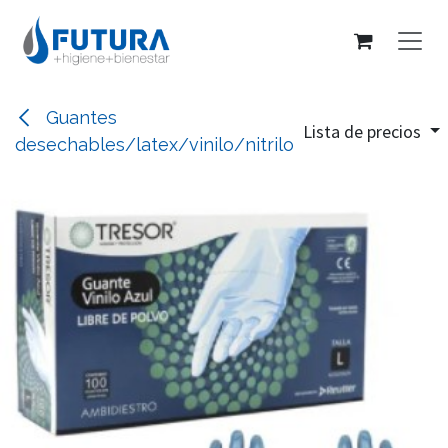
Ir al contenido
Guantes
Lista de precios
desechables/latex/vinilo/nitrilo