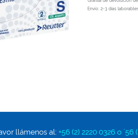
Grantía de devolución de
Envío: 2-3 días laborable
avor llámenos al
:
+56 (2) 2220 0326 o ´56 