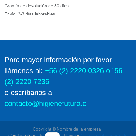
Grantía de devolución de 30 días
Envío: 2-3 días laborables
Para mayor información por favor
llámenos al
:
+56 (2) 2220 0326 o ´56 (2)
2220 7236
o escríbanos a:
contacto@higienefutura.cl
Copyright © Nombre de la empresa
Con tecnología de
- El mejor
Comercio electrónico de