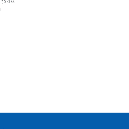
 30 días
s