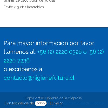
Grantía de devolución de 30 días
Envío: 2-3 días laborables
Para mayor información por favor
llámenos al
:
+56 (2) 2220 0326 o ´56 (2)
2220 7236
o escríbanos a:
contacto@higienefutura.cl
Copyright © Nombre de la empresa
Con tecnología de
- El mejor
Comercio electrónico de