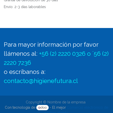
Grantía de devolución de 30 días
Envío: 2-3 días laborables
Para mayor información por favor
llámenos al
:
+56 (2) 2220 0326 o ´56 (2)
2220 7236
o escríbanos a:
contacto@higienefutura.cl
Copyright © Nombre de la empresa
Con tecnología de
- El mejor
Comercio electrónico de
código abierto