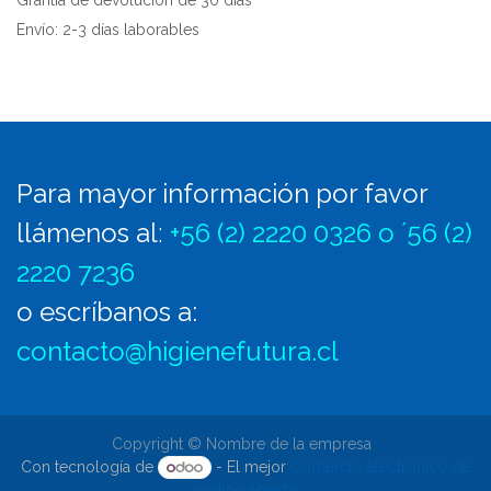
Grantía de devolución de 30 días
Envío: 2-3 días laborables
Para mayor información por favor
llámenos al
:
+56 (2) 2220 0326 o ´56 (2)
2220 7236
o escríbanos a:
contacto@higienefutura.cl
Copyright © Nombre de la empresa
Con tecnología de
- El mejor
Comercio electrónico de
código abierto