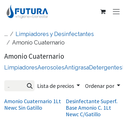
Ir al contenido
...
Limpiadores y Desinfectantes
Amonio Cuaternario
Amonio Cuaternario
Limpiadores
Aerosoles
Antigrasa
Detergentes
L
Lista de precios
Ordenar por
Amonio Cuaternario 1Lt
Desinfectante Superf.
Newc Sin Gatillo
Base Amonio C. 1Lt
Newc C/Gatillo